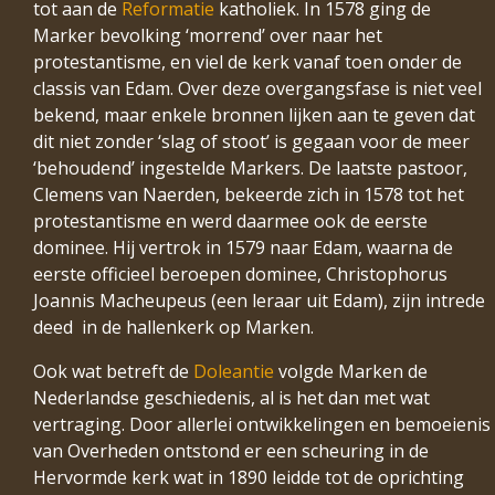
tot aan de
Reformatie
katholiek. In 1578 ging de
Marker bevolking ‘morrend’ over naar het
protestantisme, en viel de kerk vanaf toen onder de
classis van Edam. Over deze overgangsfase is niet veel
bekend, maar enkele bronnen lijken aan te geven dat
dit niet zonder ‘slag of stoot’ is gegaan voor de meer
‘behoudend’ ingestelde Markers. De laatste pastoor,
Clemens van Naerden, bekeerde zich in 1578 tot het
protestantisme en werd daarmee ook de eerste
dominee. Hij vertrok in 1579 naar Edam, waarna de
eerste officieel beroepen dominee, Christophorus
Joannis Macheupeus (een leraar uit Edam), zijn intrede
deed in de hallenkerk op Marken.
Ook wat betreft de
Doleantie
volgde Marken de
Nederlandse geschiedenis, al is het dan met wat
vertraging. Door allerlei ontwikkelingen en bemoeienis
van Overheden ontstond er een scheuring in de
Hervormde kerk wat in 1890 leidde tot de oprichting