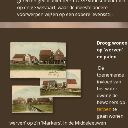
gered en gedocumenteerd. Deze vondst duidt toch
op enige welvaart, waar de meeste andere
voorwerpen wijzen op een sobere levensstijl.
Droog wonen
op ‘werven’
en palen
De
toenemende
invloed van
het water
dwong de
bewoners op
terpen
te
gaan wonen,
‘werven’ op z’n ‘Markers’. In de Middeleeuwen