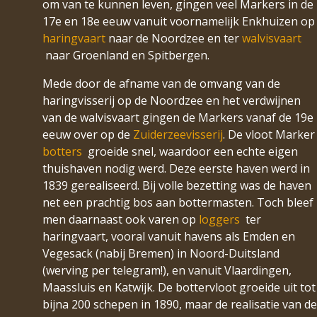
om van te kunnen leven, gingen veel Markers in de
17e en 18e eeuw vanuit voornamelijk Enkhuizen op
haringvaart
naar de Noordzee en ter
walvisvaart
naar Groenland en Spitbergen.
Mede door de afname van de omvang van de
haringvisserij op de Noordzee en het verdwijnen
van de walvisvaart gingen de Markers vanaf de 19e
eeuw over op de
Zuiderzeevisserij
. De vloot Marker
botters
groeide snel, waardoor een echte eigen
thuishaven nodig werd. Deze eerste haven werd in
1839 gerealiseerd. Bij volle bezetting was de haven
net een prachtig bos aan bottermasten. Toch bleef
men daarnaast ook varen op
loggers
ter
haringvaart, vooral vanuit havens als Emden en
Vegesack (nabij Bremen) in Noord-Duitsland
(werving per telegram!), en vanuit Vlaardingen,
Maassluis en Katwijk. De bottervloot groeide uit tot
bijna 200 schepen in 1890, maar de realisatie van de