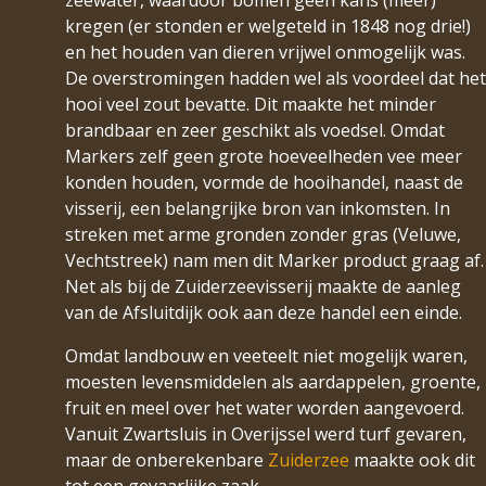
zeewater, waardoor bomen geen kans (meer)
kregen (er stonden er welgeteld in 1848 nog drie!)
en het houden van dieren vrijwel onmogelijk was.
De overstromingen hadden wel als voordeel dat het
hooi veel zout bevatte. Dit maakte het minder
brandbaar en zeer geschikt als voedsel. Omdat
Markers zelf geen grote hoeveelheden vee meer
konden houden, vormde de hooihandel, naast de
visserij, een belangrijke bron van inkomsten. In
streken met arme gronden zonder gras (Veluwe,
Vechtstreek) nam men dit Marker product graag af.
Net als bij de Zuiderzeevisserij maakte de aanleg
van de Afsluitdijk ook aan deze handel een einde.
Omdat landbouw en veeteelt niet mogelijk waren,
moesten levensmiddelen als aardappelen, groente,
fruit en meel over het water worden aangevoerd.
Vanuit Zwartsluis in Overijssel werd turf gevaren,
maar de onberekenbare
Zuiderzee
maakte ook dit