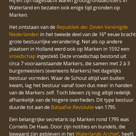
Hij en zijn nageslacht waren grootgrondbezitters in
Waterland en bezaten ook enige tijd gronden op
Marken.
Het ontstaan van de
Republiek der Zeven Verenigde
e
Nederlanden
in het tweede deel van de 16
eeuw bracht
grote bestuurlijke verandering. Net als op andere
plaatsen in Holland werd ook op Marken in 1592 een
vroedschap
ingesteld. Deze vroedschap bestond uit
circa 7 vooraanstaande Markers, die samen met 2 à 3
burgemeesters (eveneens Markers) het dagelijks
bestuur vormden. Waar de Schout altijd van buiten
kwam, lag het bestuur vanaf toen dus meer in handen
van de Markers zelf. Toch bleven zij nog altijd redelijk
afhankelijk van de hogere overheden. Dit type bestuur
duurde tot aan de
Bataafse Revolutie
van 1795.
Een belangrijke secretaris op Marken rond 1795 was
Cornelis De Haas. Door zijn notities en bundels, die
bewaard zijn gebleven in het
Waterlands Archief
, heeft